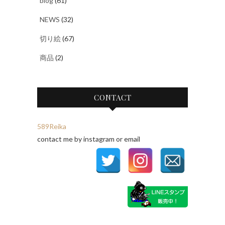
blog
(61)
NEWS
(32)
切り絵
(67)
商品
(2)
CONTACT
589Reika
contact me by instagram or email