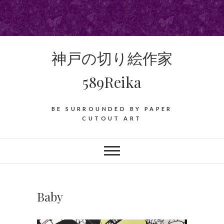
Skip
to
content
神戸の切り絵作家
589Reika
BE SURROUNDED BY PAPER
CUTOUT ART
Baby