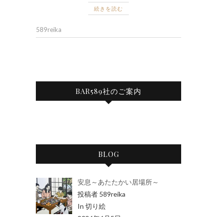
続きを読む
589reika
BAR589社のご案内
BLOG
安息～あたたかい居場所～
投稿者 589reika
In 切り絵