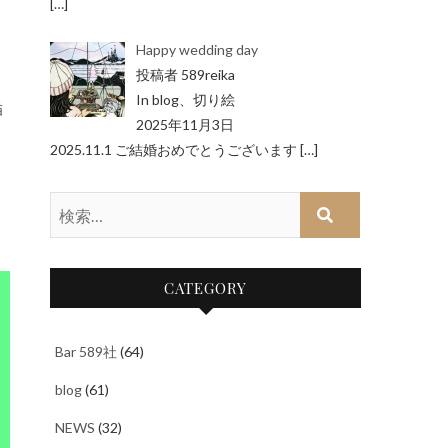
[…]
Happy wedding day
投稿者 589reika
In blog、切り絵
描
2025年11月3日
2025.11.1 ご結婚おめでとうございます
[…]
検
索…
CATEGORY
Bar 589社
(64)
blog
(61)
NEWS
(32)