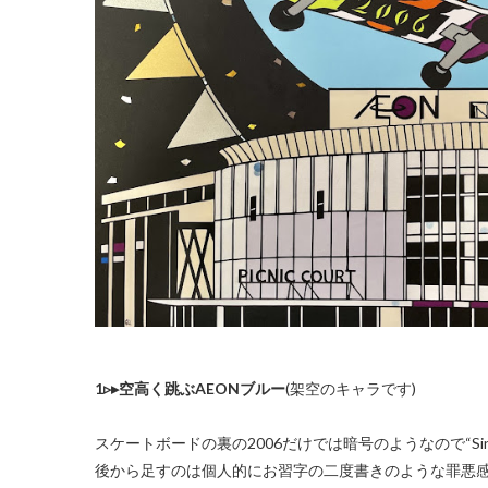
1▹▸空高く跳ぶAEONブルー
(架空のキャラです)
スケートボードの裏の2006だけでは暗号のようなので“Si
後から足すのは個人的にお習字の二度書きのような罪悪