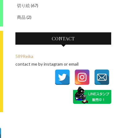
切り絵
(67)
商品
(2)
CONTACT
589Reika
contact me by instagram or email