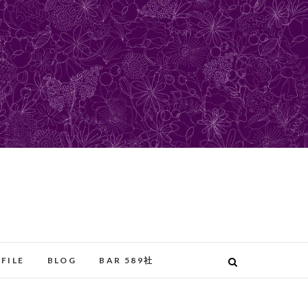
FILE
BLOG
BAR 589社